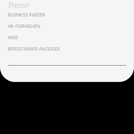
Presse
BUSINESS INSIDER
HR-FERNSEHEN
WISE
BERGSTRÄßER ANZEIGER