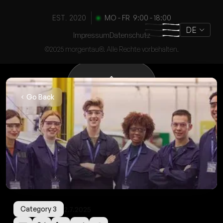
KONTAKT
EST. 2020
MO - FR 9:00 - 18:00
AUFNEHMEN
DE
Impressum
Datenschutz
©2025 morgentau®. Alle Rechte vorbehalten.
Go Back
Category 3
2.7.2025