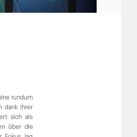
 eine rundum
h dank ihrer
rt sich als
nen über die
r Fokus lag