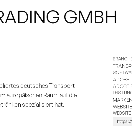
TRADING GMBH
BRANCH
TRANSP
SOFTWA
ADOBE 
abliertes deutsches Transport- 
ADOBE P
LEISTUN
im europäischen Raum auf die 
MARKEND
ränken spezialisiert hat.
WEBSIT
WEBSITE
https:/