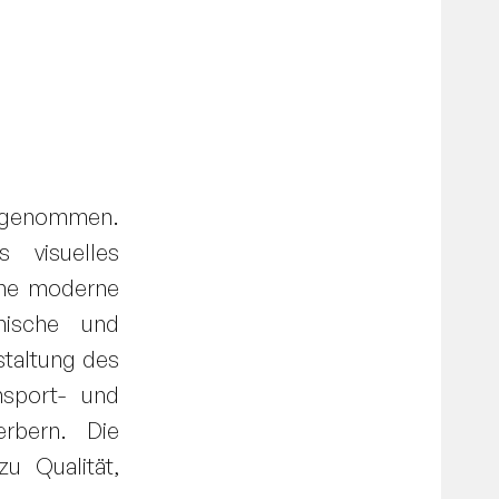
vorgenommen.
 visuelles
eine moderne
mische und
staltung des
nsport- und
erbern. Die
zu Qualität,