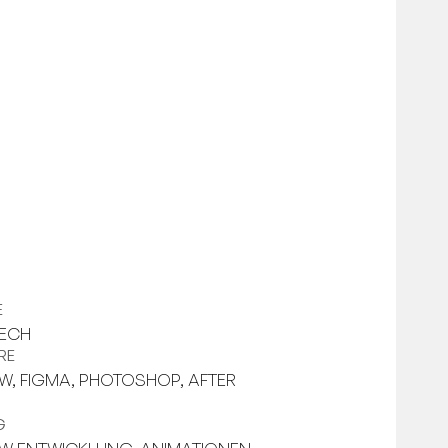
E
ECH
RE
W, FIGMA, PHOTOSHOP, AFTER
S
G